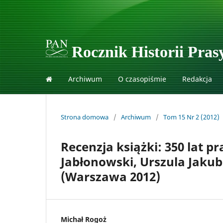
Rocznik Historii Prasy
Archiwum
O czasopiśmie
Redakcja
Strona domowa
/
Archiwum
/
Tom 15 Nr 2 (2012)
Recenzja książki: 350 lat p
Jabłonowski, Urszula Jaku
(Warszawa 2012)
Michał Rogoż