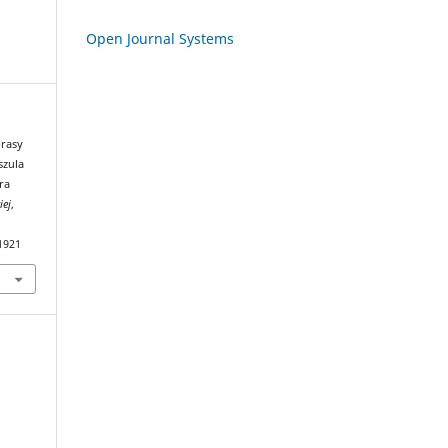
Open Journal Systems
prasy
szula
ra
iej
,
1921