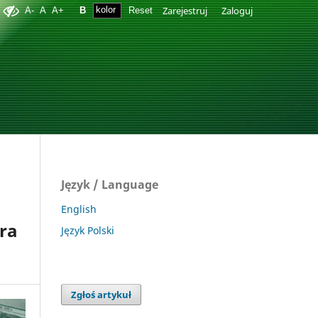
Zarejestruj
Zaloguj
A-
A
A+
B
Reset
Język / Language
English
ra
Język Polski
Zgłoś artykuł