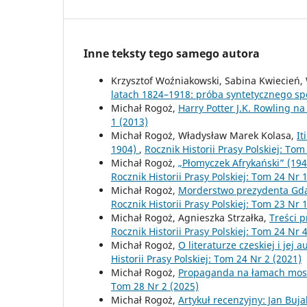
Inne teksty tego samego autora
Krzysztof Woźniakowski, Sabina Kwiecień,
latach 1824–1918: próba syntetycznego sp
Michał Rogoż,
Harry Potter J.K. Rowling 
1 (2013)
Michał Rogoż, Władysław Marek Kolasa,
It
1904)
,
Rocznik Historii Prasy Polskiej: Tom
Michał Rogoż,
„Płomyczek Afrykański” (19
Rocznik Historii Prasy Polskiej: Tom 24 Nr 
Michał Rogoż,
Morderstwo prezydenta Gd
Rocznik Historii Prasy Polskiej: Tom 23 Nr 
Michał Rogoż, Agnieszka Strzałka,
Treści 
Rocznik Historii Prasy Polskiej: Tom 24 Nr 
Michał Rogoż,
O literaturze czeskiej i je
Historii Prasy Polskiej: Tom 24 Nr 2 (2021)
Michał Rogoż,
Propaganda na łamach mosk
Tom 28 Nr 2 (2025)
Michał Rogoż,
Artykuł recenzyjny: Jan Bu