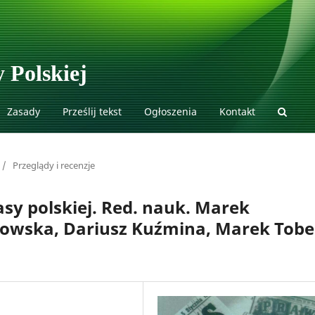
 Polskiej
Zasady
Prześlij tekst
Ogłoszenia
Kontakt
/
Przeglądy i recenzje
rasy polskiej. Red. nauk. Marek
bowska, Dariusz Kuźmina, Marek Tobe