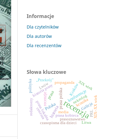
Informacje
Dla czytelników
Dla autorów
Dla recenzentów
Słowa kluczowe
„Przekrój”
polityka
XIX wiek
propaganda
Lwów
Kraków
historia prasy
prasa polska
konferencje
prasa
recenzje
nekrolog
XIX–XX wiek
kronika
redaktorzy
recenzja
prasa lokalna
Galicja
Polska
historia
cenzura
PRL
media
prasa kobieca
prasoznawstwo
Litwa
czasopisma dla dzieci