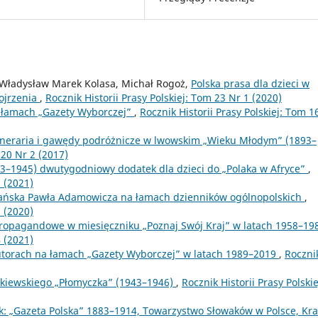
 Władysław Marek Kolasa, Michał Rogoż,
Polska prasa dla dzieci w
ojrzenia
,
Rocznik Historii Prasy Polskiej: Tom 23 Nr 1 (2020)
na łamach „Gazety Wyborczej”
,
Rocznik Historii Prasy Polskiej: Tom 1
ineraria i gawędy podróżnicze w lwowskim „Wieku Młodym” (1893–
 20 Nr 2 (2017)
43–1945) dwutygodniowy dodatek dla dzieci do „Polaka w Afryce”
,
1 (2021)
ańska Pawła Adamowicza na łamach dzienników ogólnopolskich
,
1 (2020)
propagandowe w miesięczniku „Poznaj Swój Kraj” w latach 1958–1
4 (2021)
j autorach na łamach „Gazety Wyborczej” w latach 1989–2019
,
Roczni
iewskiego „Płomyczka” (1943–1946)
,
Rocznik Historii Prasy Polskie
jak: „Gazeta Polska” 1883–1914, Towarzystwo Słowaków w Polsce, Kr