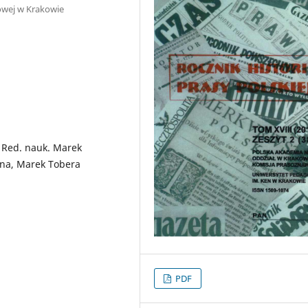
owej w Krakowie
j. Red. nauk. Marek
ina, Marek Tobera
PDF