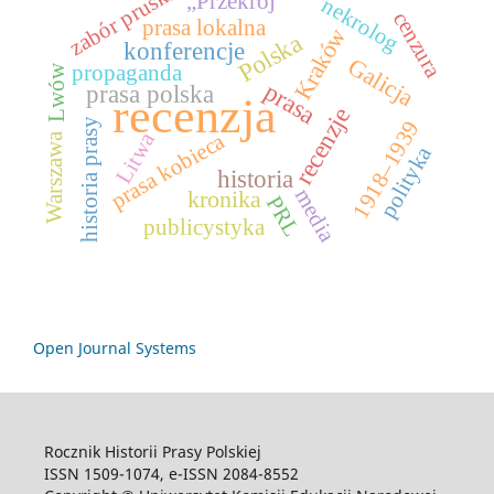
zabór pruski
„Przekrój”
nekrolog
cenzura
prasa lokalna
Kraków
Polska
konferencje
Galicja
propaganda
Lwów
prasa
prasa polska
recenzja
recenzje
historia prasy
1918–1939
Litwa
prasa kobieca
Warszawa
polityka
historia
media
kronika
PRL
publicystyka
Open Journal Systems
Rocznik Historii Prasy Polskiej
ISSN 1509-1074, e-ISSN 2084-8552