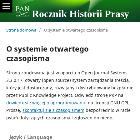
Rocznik Historii Prasy Polskiej
Strona domowa
/
O systemie otwartego czasopisma
O systemie otwartego
czasopisma
Strona zbudowana jest w oparciu o Open Journal Systems
3.3.0.17, otwarty (open source) system zarządzania treścią,
który jest dostarczany, rozwijany i dystrybuowany bezpłatnie
przez Public Knowledge Project. Odwiedź stronę PKP na
dowiedx się więcej o oprogramowaniu
na licencji GNU GPL.
Proszę,
skontaktuj się z czasopismem
bezpośrednio w razie
pytań dotyczących czasopisma i zgłoszeń do niego.
Język / Language