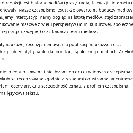
edakcji jest historia mediów (prasy, radia, telewizji i internetu)
jonowały. Nasze czasopismo jest także otwarte na badaczy mediów
mujemy interdyscyplinarny pogląd na istotę mediów, stąd zaprasz
ikowanie masowe z wielu perspektyw (m.in. kulturowej, społeczne
nej i organizacyjnej) oraz badaczy teorii mediów.
ły naukowe, recenzje i omówienia publikacji naukowych oraz
z problematyką nauk o komunikacji społecznej i mediach. Artykuł
im.
niej nieopublikowane i niezłożone do druku w innych czasopismac
rtykuły są recenzowane zgodnie z zasadami obustronnej anonimowo
riami oceny artykułu są: zgodność tematu z profilem czasopisma,
rma językowa tekstu.