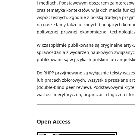
i mediach. Podstawowym obszarem zainteresowań r
oraz tematyka kontekstów, w jakich media funkc
współczesnych. Zgodnie z polską tradycją przyj
na nasze łamy także uczonych badających komun
politycznej, prawnej, ekonomicznej, technologicz
W czasopiśmie publikowane są oryginalne artyku
sprawozdania z wydarzeń naukowych związanych 
publikowane są w językach polskim lub angielsk
Do RHPP przyjmowane są wyłącznie teksty wcześ
lub pracach zbiorowych. Wszystkie przesłane a
(double-blind peer review). Podstawowymi kryte
wartość merytoryczna, organizacja logiczna i fo
Open Access