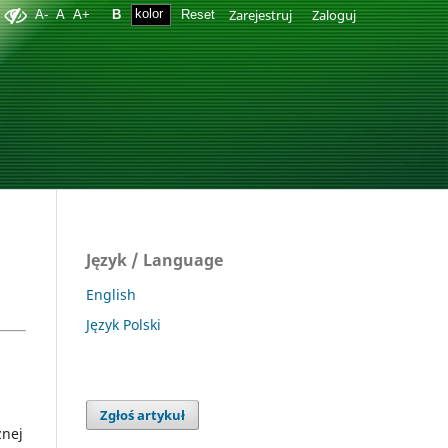
Zarejestruj
Zaloguj
A-
A
A+
B
Reset
Język / Language
English
Język Polski
Zgłoś artykuł
znej