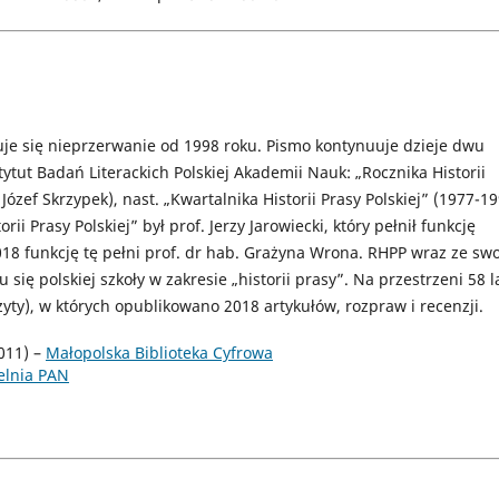
azuje się nieprzerwanie od 1998 roku. Pismo kontynuuje dzieje dwu
ut Badań Literackich Polskiej Akademii Nauk: „Rocznika Historii
ózef Skrzypek), nast. „Kwartalnika Historii Prasy Polskiej” (1977-19
rii Prasy Polskiej” był prof. Jerzy Jarowiecki, który pełnił funkcję
18 funkcję tę pełni prof. dr hab. Grażyna Wrona. RHPP wraz ze sw
ę polskiej szkoły w zakresie „historii prasy”. Na przestrzeni 58 l
yty), w których opublikowano 2018 artykułów, rozpraw i recenzji.
011) –
Małopolska Biblioteka Cyfrowa
elnia PAN