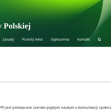
 Polskiej
Zasady
Prześlij tekst
Ogłoszenia
Kontakt
HPP) jest poświęcone szeroko pojętym naukom o komunikacji społec