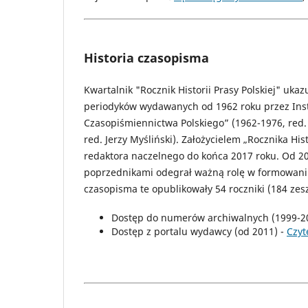
Historia czasopisma
Kwartalnik "Rocznik Historii Prasy Polskiej" uk
periodyków wydawanych od 1962 roku przez Instyt
Czasopiśmiennictwa Polskiego” (1962-1976, red. J
red. Jerzy Myśliński). Założycielem „Rocznika Histo
redaktora naczelnego do końca 2017 roku. Od 20
poprzednikami odegrał ważną rolę w formowaniu si
czasopisma te opublikowały 54 roczniki (184 zesz
Dostęp do numerów archiwalnych (1999-2
Dostęp z portalu wydawcy (od 2011) -
Czyt