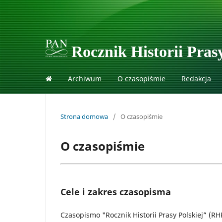
Rocznik Historii Prasy
Archiwum
O czasopiśmie
Redakcja
Strona domowa
/
O czasopiśmie
O czasopiśmie
Cele i zakres czasopisma
Czasopismo "Rocznik Historii Prasy Polskiej” (R