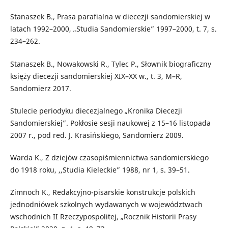
Stanaszek B., Prasa parafialna w diecezji sandomierskiej w
latach 1992–2000, „Studia Sandomierskie” 1997–2000, t. 7, s.
234–262.
Stanaszek B., Nowakowski R., Tylec P., Słownik biograficzny
księży diecezji sandomierskiej XIX–XX w., t. 3, M–R,
Sandomierz 2017.
Stulecie periodyku diecezjalnego „Kronika Diecezji
Sandomierskiej”. Pokłosie sesji naukowej z 15–16 listopada
2007 r., pod red. J. Krasińskiego, Sandomierz 2009.
Warda K., Z dziejów czasopiśmiennictwa sandomierskiego
do 1918 roku, ,,Studia Kieleckie” 1988, nr 1, s. 39–51.
Zimnoch K., Redakcyjno-pisarskie konstrukcje polskich
jednodniówek szkolnych wydawanych w województwach
wschodnich II Rzeczypospolitej, „Rocznik Historii Prasy