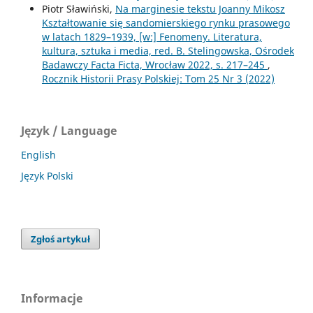
Piotr Sławiński,
Na marginesie tekstu Joanny Mikosz
Kształtowanie się sandomierskiego rynku prasowego
w latach 1829–1939, [w:] Fenomeny. Literatura,
kultura, sztuka i media, red. B. Stelingowska, Ośrodek
Badawczy Facta Ficta, Wrocław 2022, s. 217–245
,
Rocznik Historii Prasy Polskiej: Tom 25 Nr 3 (2022)
Język / Language
English
Język Polski
Zgłoś artykuł
Informacje