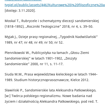
tygiel.pl/public/assets/446/Kulturowe%20i%20filozoficzne%20
[dostęp: 3.11.2020].
Moskal T., Rubrycele i schematyzmy diecezji sandomierskiej
(1818–1892), „Roczniki Teologiczne” 2018, nr 4, s. 39–50.
Myjak J., Dzieje prasy regionalnej, „Tygodnik Nadwiślański”
1989, nr 47; nr 48; nr 49; nr 50; nr 52.
Plennikowski W., Publicystyka na łamach „Głosu Ziemi
Sandomierskiej” w latach 1901–1902, „Zeszyty
Sandomierskie” 2000, nr 11, s. 11–17.
Siuda M.M., Prasa województwa kieleckiego w latach 1944–
1989. Studium historycznoprasoznawcze, Kielce 2012.
Sławiński P., Sandomierskie lata Aleksandra Patkowskiego,
[w:] Twórca polskiego regionalizmu. Nowe badania nad
życiem i działalnością Aleksandra Patkowskiego, pod red. T.