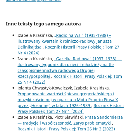
Inne teksty tego samego autora
Izabela Krasińska,
„Radio na Wsi” (1935-1938) –
ilustrowany kwartalnik rolniczo-radiowy Janusza
Delinikajtisa
,
Rocznik Historii Prasy Polskiej: Tom 27
Nr 4 (2024)
Izabela Krasińska,
„Gazetka Radiowa” (1937–1938) —
ilustrowany tygodnik dla dzieci i młodzieży na tle
czasopiśmiennictwa radiowego Drugiej
Rzeczypospolitej
,
Rocznik Historii Prasy Polskiej: Tom
25 Nr 4 (2022)
Jolanta Chwastyk-Kowalczyk, Izabela Krasińska,
Propagowanie wartości śpiewu gregoriańskiego i
muzyki kościelnej w oparciu o Motu Proprio Piusa X
przez „Hosannę” w latach 1926–1939
,
Rocznik Historii
Prasy Polskiej: Tom 27 Nr 1 (2024)
Izabela Krasińska, Piotr Sławiński,
Prasa Sandomierza
— tradycje i współczesność. Zarys problematyki
,
Rocznik Historii Prasy Polskiej: Tom 26 Nr 3 (2023)