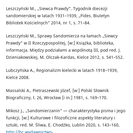
Leszczyński M., „Siewca Prawdy”. Tygodnik diecezji
sandomierskiej w latach 1931–1939, „Fides. Biuletyn
Bibliotek Kościelnych” 2014, nr 1, s. 71–84.
Leszczyński M., Sprawy Sandomierza na łamach „Siewcy
Prawdy” w II Rzeczypospolitej, [w:] Książka, biblioteka,
informacja. Między podziałami a wspólnotą III, pod red. J.
Dzieniakowskiej, M. Olczak-Kardas, Kielce 2012, s. 541–552.
Lubczyńska A., Regionalizm kielecki w latach 1918–1939,
Kielce 2008.
Massalski A., Pietraszewski Józef, [w:] Polski Słownik
Biograficzny, t. 26, Wrocław [i in.] 1981, s. 169–170.
Mikosz J., „Sandomierzanin” — charakterystyka pisma i jego
funkcji, [w:] Kulturowe i filozoficzne aspekty literatury i
sztuki, red. M. Śliwa, E. Chodźko, Lublin 2020, s. 143–160,
http://bc.wydawnictwo-