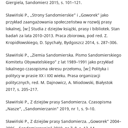
Giergiela, Sandomierz 2015, s. 101–121.
Sławiński P., „Strony Sandomierskie” i „Goworek” jako
przykład zaangażowania społeczeństwa w rozwój prasy
lokalnej, [w:] Studia z dziejów książki, prasy i bibliotek. Stan
badań za lata 2010–2013. Praca zbiorowa, pod red. Z.
Kropidłowskiego, D. Spychały, Bydgoszcz 2014, s. 287–306.
Sławiński P., „Ziemia Sandomierska. Pismo Sandomierskiego
Komitetu Obywatelskiego” z lat 1989–1991 jako przykład
lokalnego czasopisma okresu przełomu, [w:] Polityka i
politycy w prasie XX i XXI wieku. Prasa organizacji
politycznych, red. M. Dajnowicz, A. Miodowski, Białystok
2017, s. 205–217.
Sławiński P., Z dziejów prasy Sandomierza. Czasopisma
„Nasze”, „Sandomierzanin” 2019, nr 1, s. 9–10.
Sławiński P., Z dziejów prasy Sandomierza. „Goworek” 2004–