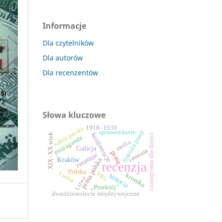
Informacje
Dla czytelników
Dla autorów
Dla recenzentów
Słowa kluczowe
1918–1939
zabór pruski
historia prasy
sprawozdanie
konferencje
XIX–XX wiek
czasopisma dla dzieci
propaganda
media
Galicja
cenzura
prasa
recenzje
prasa polska
Kraków
recenzja
Polska
Lwów
PRL
kronika
historia
Litwa
„Przekrój”
dwudziestolecie międzywojenne