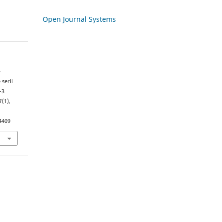
Open Journal Systems
—
serii
–3
1
(1),
4409