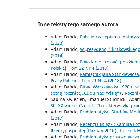
Inne teksty tego samego autora
Adam Bańdo,
Polskie czasopisma motoryz
(2023)
Adam Bańdo,
W „rezydencji” krakowskieg
(2014)
Adam Bańdo,
Powstanie i rozwój polskich
Polskiej: Tom 22 Nr 4 (2019)
Adam Bańdo,
Pamiętnik Jana Stankiewicza
Prasy Polskiej: Tom 21 Nr 4 (2018)
Adam Bańdo,
Bitwa Warszawska 1920 r. w
setną rocznicę „Cudu nad Wisłą”)
,
Rocznik
Sabina Kwiecień, Emanuel Studnicki, Ad
80. XX wieku. Część I: Charakterystyka p
Adam Bańdo,
Problematyka „Studiów Med
(2017)
Adam Bańdo,
Recenzja książki: Kamilla Ł
Rzeczypospolitej (Poznań 2010)
,
Rocznik H
Adam Bańdo,
Problematyka prasoznawcza 