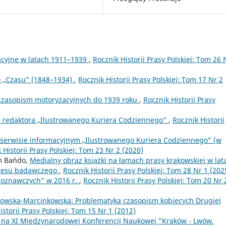
acyjne w latach 1911–1939
,
Rocznik Historii Prasy Polskiej: Tom 26 
o „Czasu” (1848–1934)
,
Rocznik Historii Prasy Polskiej: Tom 17 Nr 2
 czasopism motoryzacyjnych do 1939 roku
,
Rocznik Historii Prasy
, redaktora „Ilustrowanego Kuriera Codziennego”
,
Rocznik Historii
 serwisie informacyjnym „Ilustrowanego Kuriera Codziennego” (w
 Historii Prasy Polskiej: Tom 23 Nr 2 (2020)
am Bańdo,
Medialny obraz książki na łamach prasy krakowskiej w lat
rocesu badawczego
,
Rocznik Historii Prasy Polskiej: Tom 28 Nr 1 (202
ioznawczych” w 2016 r.
,
Rocznik Historii Prasy Polskiej: Tom 20 Nr 
ozowska-Marcinkowska: Problematyka czasopism kobiecych Drugiej
istorii Prasy Polskiej: Tom 15 Nr 1 (2012)
na XI Międzynarodowej Konferencji Naukowej "Kraków - Lwów.