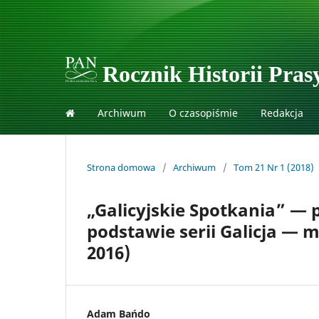
Rocznik Historii Prasy
Archiwum
O czasopiśmie
Redakcja
Strona domowa
/
Archiwum
/
Tom 21 Nr 1 (2018)
„Galicyjskie Spotkania” — 
podstawie serii Galicja — m
2016)
Adam Bańdo