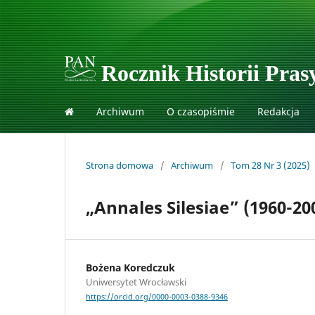
Rocznik Historii Prasy
Archiwum
O czasopiśmie
Redakcja
Strona domowa
/
Archiwum
/
Tom 28 Nr 3 (2025)
„Annales Silesiae” (1960-2
Bożena Koredczuk
Uniwersytet Wrocławski
https://orcid.org/0000-0003-0388-9346