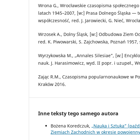
Wrona G., Wrocławskie czasopisma społeczneg
latach 1945–2007, [w:] Prasa Dolnego Śląska — te
współczesność, red. J. Jarowiecki, G. Nieć, Wrocł
Wrzosek A., Dolny Śląsk, [w:] Odbudowa Ziem O
red. K. Piwowarski, S. Zajchowska, Poznań 1957, 
Wyrzykowska M., „Annales Silesiae”, [w:] Encykl
nauk. J. Harasimowicz, wyd. II popr. i uzupeł., W
Zając R.M., Czasopisma popularnonaukowe w Pol
Kraków 2016.
Inne teksty tego samego autora
Bożena Koredczuk,
„Nauka i Sztuka” (paź
Ziemiach Zachodnich w okresie powojen