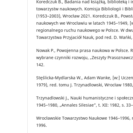
Koredczuk B., Badania nad książką, biblioteką i 
towarzystw naukowych. Komisja Bibliologii i Bi
(1953–2003), Wrocław 2021. Koredczuk B., Powst
naukowych we Wrocławiu w latach 1945–1949, [
regionalnego ruchu naukowego w Polsce. W dwud
Towarzystwa Przyjaciół Nauk, pod red. D. Wańki, 
Nowak P., Powojenna prasa naukowa w Polsce. R
wybrane czynniki rozwoju, „Zeszyty Prasoznawcze
142.
Stęślicka‑Mydlarska W., Adam Wanke, [w:] Uczen
1979), red. tomu J. Trzynadlowski, Wrocław 1980,
Trzynadlowski J., Nauki humanistyczne i społec
1945–1980, „Annales Silesiae”, t. XII: 1982, s. 33
Wrocławskie Towarzystwo Naukowe 1946–1996, r
1996.