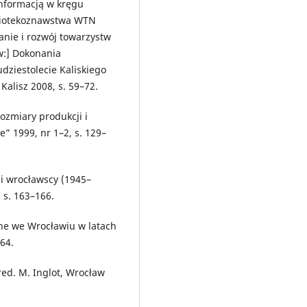
informacją w kręgu
bliotekoznawstwa WTN
anie i rozwój towarzystw
w:] Dokonania
ziestolecie Kaliskiego
Kalisz 2008, s. 59–72.
ozmiary produkcji i
” 1999, nr 1–2, s. 129–
i wrocławscy (1945–
 s. 163–166.
zne we Wrocławiu w latach
–64.
ed. M. Inglot, Wrocław