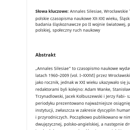
Słowa kluczowe:
Annales Silesiae, Wrocławski
polskie czasopisma naukowe XX-XXI wieku, Śląs
badania śląskoznawcze po II wojnie światowej, 
polskiej, społeczny ruch naukowy
Abstrakt
„Annales Silesiae” to czasopismo naukowe wyd
latach 1960–2009 (vol. I–XXXVI) przez Wrocław
jako rocznik, jednak w XXI wieku ukazywało się j
redaktorami byli kolejno: Adam Wanke, Stanisła
Trzynadlowski, Jacek Kolbuszewski i Jerzy Fabi- 
periodyku prezentowano najważniejsze osiągnięcia
instytucji, zwłaszcza w zakresie dyscyplin huma
i przyrodniczych. Początkowo publikowano w nim
dwujęzycznej, polsko‑angielskiej, a następnie d