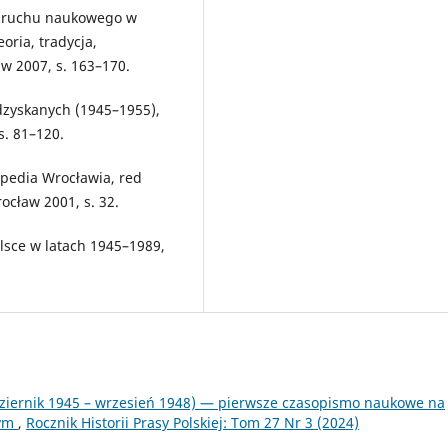
o ruchu naukowego w
oria, tradycja,
aw 2007, s. 163–170.
dzyskanych (1945–1955),
s. 81–120.
opedia Wrocławia, red
rocław 2001, s. 32.
sce w latach 1945–1989,
dziernik 1945 – wrzesień 1948) — pierwsze czasopismo naukowe na
nym
,
Rocznik Historii Prasy Polskiej: Tom 27 Nr 3 (2024)