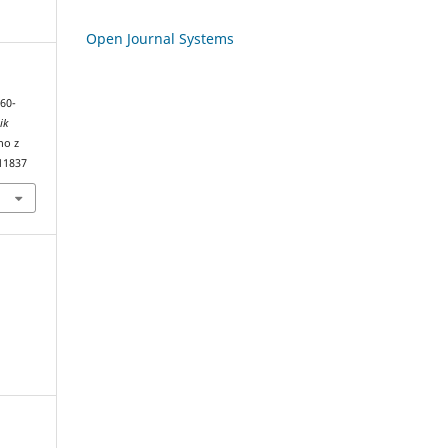
Open Journal Systems
960-
ik
no z
11837