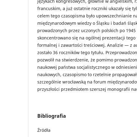
językach kongresowych, głównie w angielskim, r
francuskim, a już ostatnie roczniki ukazały się 
celem tego czasopisma było upowszechnianie n
międzynarodowym wiedzy o Śląsku i badań śląs
prowadzonych przez uczonych polskich po 1945 r
skoncentrowano się na ogólnej prezentacji tego 
formalnej i zawartości treściowej. Analizie — z
zostało 36 roczników tego tytułu. Przeprowadz
pozwolił na stwierdzenie, że pomimo prowadzonej
naukowej państwa socjalistycznego w odniesien
naukowych, czasopismo to rzetelnie propagował
szczególnie wrocławską na forum międzynarodo
przyszłości przedmiotem szerszej monografii na
Bibliografia
Źródła