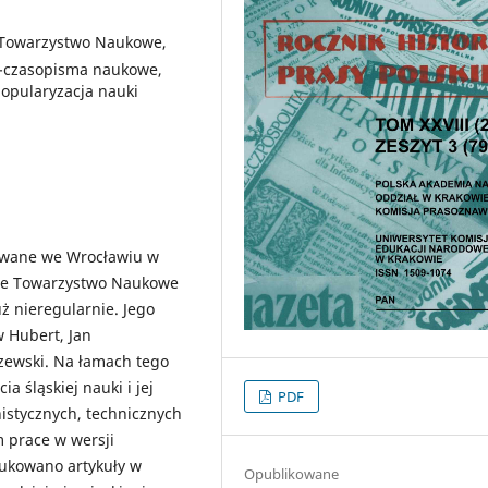
e Towarzystwo Naukowe,
k-czasopisma naukowe,
popularyzacja nauki
awane we Wrocławiu w
skie Towarzystwo Naukowe
uż nieregularnie. Jego
w Hubert, Jan
szewski. Na łamach tego
 śląskiej nauki i jej
PDF
nistycznych, technicznych
 prace w wersji
rukowano artykuły w
Opublikowane