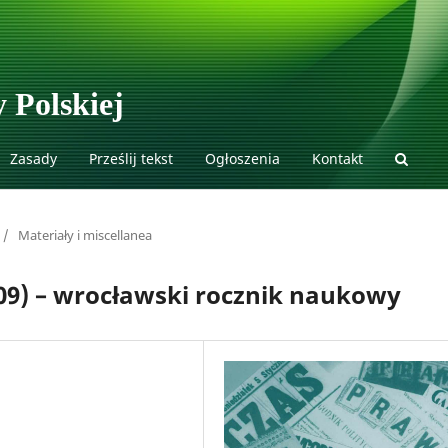
 Polskiej
Zasady
Prześlij tekst
Ogłoszenia
Kontakt
/
Materiały i miscellanea
009) – wrocławski rocznik naukowy