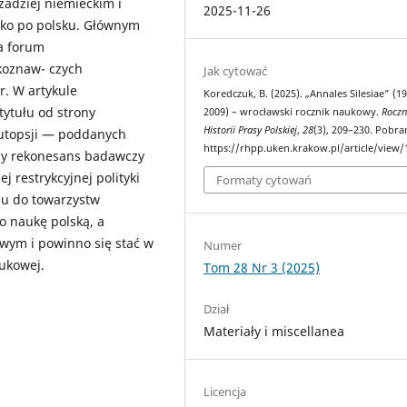
zadziej niemieckim i
2025-11-26
tylko po polsku. Głównym
a forum
koznaw- czych
Jak cytować
. W artykule
Koredczuk, B. (2025). „Annales Silesiae” (1
tytułu od strony
2009) – wrocławski rocznik naukowy.
Roczn
Historii Prasy Polskiej
,
28
(3), 209–230. Pobra
 autopsji — poddanych
https://rhpp.uken.krakow.pl/article/view/
ony rekonesans badawczy
 restrykcyjnej polityki
Formaty cytowań
iu do towarzystw
o naukę polską, a
wym i powinno się stać w
Numer
ukowej.
Tom 28 Nr 3 (2025)
Dział
Materiały i miscellanea
Licencja