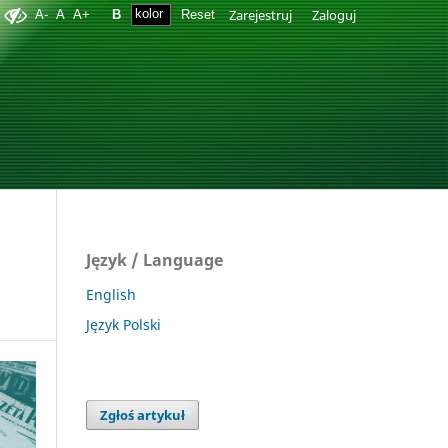
Zarejestruj
Zaloguj
A-
A
A+
B
Reset
Język / Language
English
Język Polski
Zgłoś artykuł