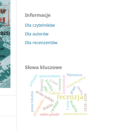
Informacje
Dla czytelników
Dla autorów
Dla recenzentów
Słowa kluczowe
Warszawa
polityka
sprawozdanie
historia prasy
konferencje
Litwa
kronika
cenzura
historia
prasa
media
PRL
prasa polska
Galicja
prasa lokalna
recenzja
1918–1939
propaganda
recenzje
Kraków
Lwów
Polska
prasoznawstwo
zabór pruski