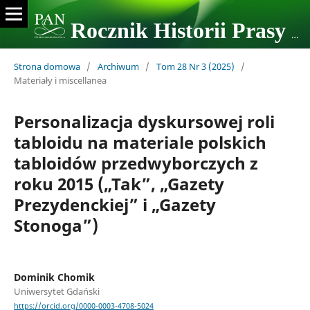
Rocznik Historii Prasy Polskiej
Strona domowa
/
Archiwum
/
Tom 28 Nr 3 (2025)
/
Materiały i miscellanea
Personalizacja dyskursowej roli
tabloidu na materiale polskich
tabloidów przedwyborczych z
roku 2015 („Tak”, „Gazety
Prezydenckiej” i „Gazety
Stonoga”)
Dominik Chomik
Uniwersytet Gdański
https://orcid.org/0000-0003-4708-5024