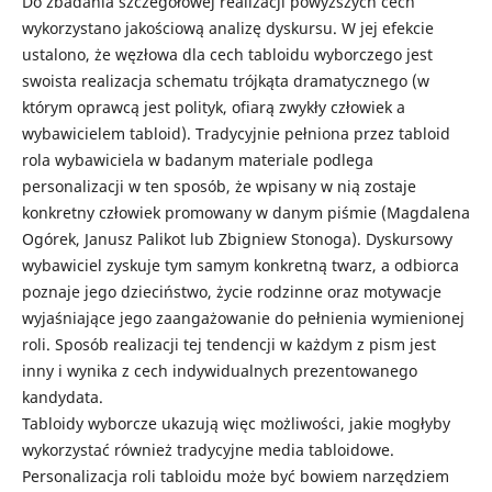
Do zbadania szczegółowej realizacji powyższych cech
wykorzystano jakościową analizę dyskursu. W jej efekcie
ustalono, że węzłowa dla cech tabloidu wyborczego jest
swoista realizacja schematu trójkąta dramatycznego (w
którym oprawcą jest polityk, ofiarą zwykły człowiek a
wybawicielem tabloid). Tradycyjnie pełniona przez tabloid
rola wybawiciela w badanym materiale podlega
personalizacji w ten sposób, że wpisany w nią zostaje
konkretny człowiek promowany w danym piśmie (Magdalena
Ogórek, Janusz Palikot lub Zbigniew Stonoga). Dyskursowy
wybawiciel zyskuje tym samym konkretną twarz, a odbiorca
poznaje jego dzieciństwo, życie rodzinne oraz motywacje
wyjaśniające jego zaangażowanie do pełnienia wymienionej
roli. Sposób realizacji tej tendencji w każdym z pism jest
inny i wynika z cech indywidualnych prezentowanego
kandydata.
Tabloidy wyborcze ukazują więc możliwości, jakie mogłyby
wykorzystać również tradycyjne media tabloidowe.
Personalizacja roli tabloidu może być bowiem narzędziem