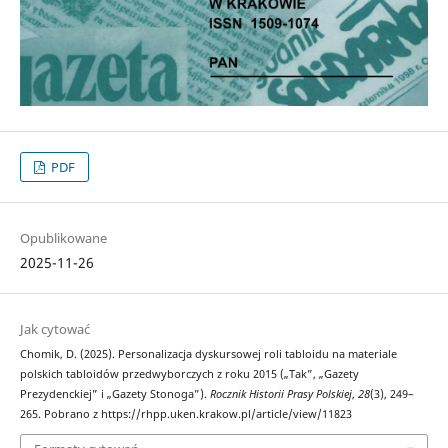
PDF
Opublikowane
2025-11-26
Jak cytować
Chomik, D. (2025). Personalizacja dyskursowej roli tabloidu na materiale
polskich tabloidów przedwyborczych z roku 2015 („Tak”, „Gazety
Prezydenckiej” i „Gazety Stonoga”).
Rocznik Historii Prasy Polskiej
,
28
(3), 249–
265. Pobrano z https://rhpp.uken.krakow.pl/article/view/11823