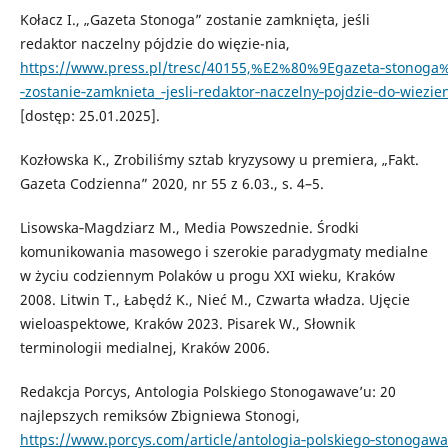
Kołacz I., „Gazeta Stonoga” zostanie zamknięta, jeśli
redaktor naczelny pójdzie do więzie-nia,
https://www.press.pl/tresc/40155,%E2%80%9Egazeta‑stonog
‑zostanie‑zamknieta_‑jesli‑redaktor‑naczelny‑pojdzie‑do‑wiezie
[dostęp: 25.01.2025].
Kozłowska K., Zrobiliśmy sztab kryzysowy u premiera, „Fakt.
Gazeta Codzienna” 2020, nr 55 z 6.03., s. 4–5.
Lisowska‑Magdziarz M., Media Powszednie. Środki
komunikowania masowego i szerokie paradygmaty medialne
w życiu codziennym Polaków u progu XXI wieku, Kraków
2008. Litwin T., Łabędź K., Nieć M., Czwarta władza. Ujęcie
wieloaspektowe, Kraków 2023. Pisarek W., Słownik
terminologii medialnej, Kraków 2006.
Redakcja Porcys, Antologia Polskiego Stonogawave’u: 20
najlepszych remiksów Zbigniewa Stonogi,
https://www.porcys.com/article/antologia‑polskiego‑stonogaw