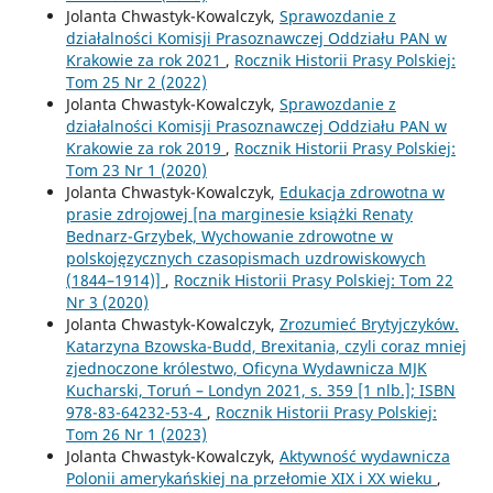
Jolanta Chwastyk-Kowalczyk,
Sprawozdanie z
działalności Komisji Prasoznawczej Oddziału PAN w
Krakowie za rok 2021
,
Rocznik Historii Prasy Polskiej:
Tom 25 Nr 2 (2022)
Jolanta Chwastyk-Kowalczyk,
Sprawozdanie z
działalności Komisji Prasoznawczej Oddziału PAN w
Krakowie za rok 2019
,
Rocznik Historii Prasy Polskiej:
Tom 23 Nr 1 (2020)
Jolanta Chwastyk-Kowalczyk,
Edukacja zdrowotna w
prasie zdrojowej [na marginesie książki Renaty
Bednarz-Grzybek, Wychowanie zdrowotne w
polskojęzycznych czasopismach uzdrowiskowych
(1844–1914)]
,
Rocznik Historii Prasy Polskiej: Tom 22
Nr 3 (2020)
Jolanta Chwastyk-Kowalczyk,
Zrozumieć Brytyjczyków.
Katarzyna Bzowska-Budd, Brexitania, czyli coraz mniej
zjednoczone królestwo, Oficyna Wydawnicza MJK
Kucharski, Toruń – Londyn 2021, s. 359 [1 nlb.]; ISBN
978-83-64232-53-4
,
Rocznik Historii Prasy Polskiej:
Tom 26 Nr 1 (2023)
Jolanta Chwastyk-Kowalczyk,
Aktywność wydawnicza
Polonii amerykańskiej na przełomie XIX i XX wieku
,