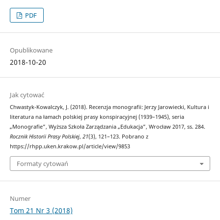
PDF
Opublikowane
2018-10-20
Jak cytować
Chwastyk-Kowalczyk, J. (2018). Recenzja monografii: Jerzy Jarowiecki, Kultura i
literatura na łamach polskiej prasy konspiracyjnej (1939–1945), seria
„Monografie”, Wyższa Szkoła Zarządzania „Edukacja”, Wrocław 2017, ss. 284.
Rocznik Historii Prasy Polskiej
,
21
(3), 121–123. Pobrano z
https://rhpp.uken.krakow.pl/article/view/9853
Formaty cytowań
Numer
Tom 21 Nr 3 (2018)