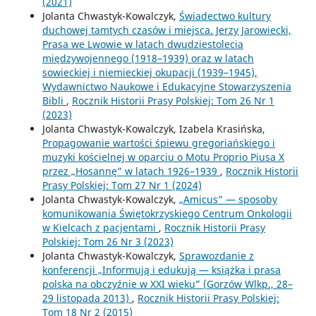
(2021)
Jolanta Chwastyk-Kowalczyk,
Świadectwo kultury
duchowej tamtych czasów i miejsca. Jerzy Jarowiecki,
Prasa we Lwowie w latach dwudziestolecia
międzywojennego (1918–1939) oraz w latach
sowieckiej i niemieckiej okupacji (1939–1945),
Wydawnictwo Naukowe i Edukacyjne Stowarzyszenia
Bibli
,
Rocznik Historii Prasy Polskiej: Tom 26 Nr 1
(2023)
Jolanta Chwastyk-Kowalczyk, Izabela Krasińska,
Propagowanie wartości śpiewu gregoriańskiego i
muzyki kościelnej w oparciu o Motu Proprio Piusa X
przez „Hosannę” w latach 1926–1939
,
Rocznik Historii
Prasy Polskiej: Tom 27 Nr 1 (2024)
Jolanta Chwastyk-Kowalczyk,
„Amicus” — sposoby
komunikowania Świętokrzyskiego Centrum Onkologii
w Kielcach z pacjentami
,
Rocznik Historii Prasy
Polskiej: Tom 26 Nr 3 (2023)
Jolanta Chwastyk-Kowalczyk,
Sprawozdanie z
konferencji „Informują i edukują — książka i prasa
polska na obczyźnie w XXI wieku” (Gorzów Wlkp., 28–
29 listopada 2013)
,
Rocznik Historii Prasy Polskiej:
Tom 18 Nr 2 (2015)