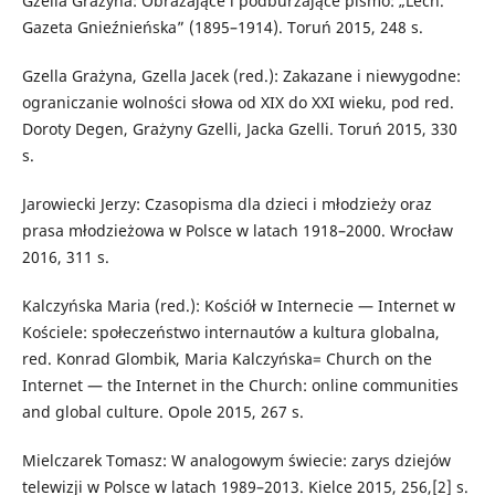
Gzella Grażyna: Obrażające i podburzające pismo: „Lech.
Gazeta Gnieźnieńska” (1895–1914). Toruń 2015, 248 s.
Gzella Grażyna, Gzella Jacek (red.): Zakazane i niewygodne:
ograniczanie wolności słowa od XIX do XXI wieku, pod red.
Doroty Degen, Grażyny Gzelli, Jacka Gzelli. Toruń 2015, 330
s.
Jarowiecki Jerzy: Czasopisma dla dzieci i młodzieży oraz
prasa młodzieżowa w Polsce w latach 1918–2000. Wrocław
2016, 311 s.
Kalczyńska Maria (red.): Kościół w Internecie — Internet w
Kościele: społeczeństwo internautów a kultura globalna,
red. Konrad Glombik, Maria Kalczyńska= Church on the
Internet — the Internet in the Church: online communities
and global culture. Opole 2015, 267 s.
Mielczarek Tomasz: W analogowym świecie: zarys dziejów
telewizji w Polsce w latach 1989–2013. Kielce 2015, 256,[2] s.