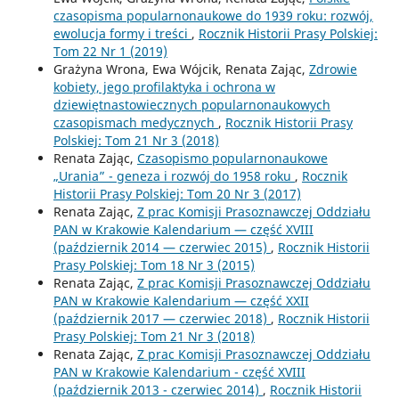
czasopisma popularnonaukowe do 1939 roku: rozwój,
ewolucja formy i treści
,
Rocznik Historii Prasy Polskiej:
Tom 22 Nr 1 (2019)
Grażyna Wrona, Ewa Wójcik, Renata Zając,
Zdrowie
kobiety, jego profilaktyka i ochrona w
dziewiętnastowiecznych popularnonaukowych
czasopismach medycznych
,
Rocznik Historii Prasy
Polskiej: Tom 21 Nr 3 (2018)
Renata Zając,
Czasopismo popularnonaukowe
„Urania” - geneza i rozwój do 1958 roku
,
Rocznik
Historii Prasy Polskiej: Tom 20 Nr 3 (2017)
Renata Zając,
Z prac Komisji Prasoznawczej Oddziału
PAN w Krakowie Kalendarium — część XVIII
(październik 2014 — czerwiec 2015)
,
Rocznik Historii
Prasy Polskiej: Tom 18 Nr 3 (2015)
Renata Zając,
Z prac Komisji Prasoznawczej Oddziału
PAN w Krakowie Kalendarium — część XXII
(październik 2017 — czerwiec 2018)
,
Rocznik Historii
Prasy Polskiej: Tom 21 Nr 3 (2018)
Renata Zając,
Z prac Komisji Prasoznawczej Oddziału
PAN w Krakowie Kalendarium - część XVIII
(październik 2013 - czerwiec 2014)
,
Rocznik Historii