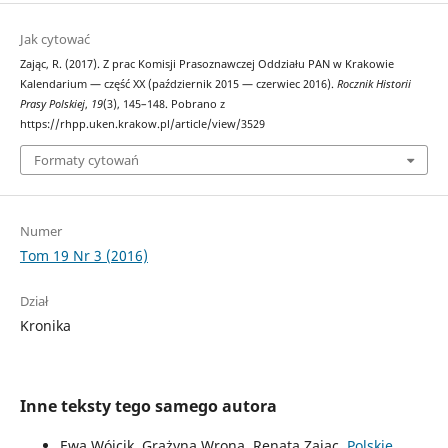
Jak cytować
Zając, R. (2017). Z prac Komisji Prasoznawczej Oddziału PAN w Krakowie
Kalendarium — część XX (październik 2015 — czerwiec 2016).
Rocznik Historii
Prasy Polskiej
,
19
(3), 145–148. Pobrano z
https://rhpp.uken.krakow.pl/article/view/3529
Formaty cytowań
Numer
Tom 19 Nr 3 (2016)
Dział
Kronika
Inne teksty tego samego autora
Ewa Wójcik, Grażyna Wrona, Renata Zając,
Polskie