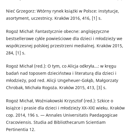
Nieć Grzegorz: Wtórny rynek książki w Polsce: instytucje,
asortyment, uczestnicy. Kraków 2016, 416, [1] s.
Rogoż Michał: Fantastycznie obecne: anglojęzyczne
bestsellerowe cykle powieściowe dla dzieci i młodzieży we
współczesnej polskiej przestrzeni medialnej. Kraków 2015,
284, [1] s.
Rogoż Michał (red.): O tym, co Alicja odkryła...: w kręgu
badań nad toposem dzieciństwa i literaturą dla dzieci i
młodzieży, pod red. Alicji Ungeheuer-Gołąb, Małgorzaty
Chrobak, Michała Rogoża. Kraków 2015, 413, [3] s.
Rogoż Michał, Woźniakowski Krzysztof (red.): Szkice o
książce i prasie dla dzieci i młodzieży XX–XXI wieku. Kraków
cop. 2014, 196 s. — Annales Universitatis Paedagogicae
Cracoviensis. Studia ad Bibliothecarum Scientiam
Pertinentia 12.