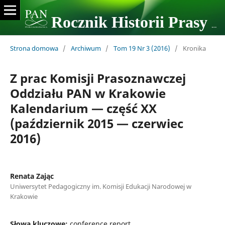
Rocznik Historii Prasy Polskiej
Strona domowa
/
Archiwum
/
Tom 19 Nr 3 (2016)
/
Kronika
Z prac Komisji Prasoznawczej
Oddziału PAN w Krakowie
Kalendarium — część XX
(październik 2015 — czerwiec
2016)
Renata Zając
Uniwersytet Pedagogiczny im. Komisji Edukacji Narodowej w
Krakowie
Słowa kluczowe:
conference report