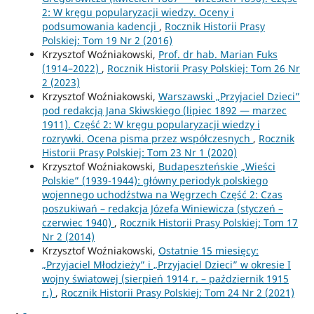
2: W kręgu popularyzacji wiedzy. Oceny i
podsumowania kadencji
,
Rocznik Historii Prasy
Polskiej: Tom 19 Nr 2 (2016)
Krzysztof Woźniakowski,
Prof. dr hab. Marian Fuks
(1914–2022)
,
Rocznik Historii Prasy Polskiej: Tom 26 Nr
2 (2023)
Krzysztof Woźniakowski,
Warszawski „Przyjaciel Dzieci”
pod redakcją Jana Skiwskiego (lipiec 1892 — marzec
1911). Część 2: W kręgu popularyzacji wiedzy i
rozrywki. Ocena pisma przez współczesnych
,
Rocznik
Historii Prasy Polskiej: Tom 23 Nr 1 (2020)
Krzysztof Woźniakowski,
Budapeszteńskie „Wieści
Polskie” (1939-1944): główny periodyk polskiego
wojennego uchodźstwa na Węgrzech Część 2: Czas
poszukiwań – redakcja Józefa Winiewicza (styczeń –
czerwiec 1940)
,
Rocznik Historii Prasy Polskiej: Tom 17
Nr 2 (2014)
Krzysztof Woźniakowski,
Ostatnie 15 miesięcy:
„Przyjaciel Młodzieży” i „Przyjaciel Dzieci” w okresie I
wojny światowej (sierpień 1914 r. – październik 1915
r.)
,
Rocznik Historii Prasy Polskiej: Tom 24 Nr 2 (2021)