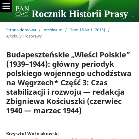
Rocznik Historii Prasy Polskiej
Strona domowa
/
Archiwum
/
Tom 18 Nr 1 (2015)
/
Artykuły i rozprawy
Budapeszteńskie „Wieści Polskie”
(1939–1944): główny periodyk
polskiego wojennego uchodźstwa
na Węgrzech* Część 3: Czas
stabilizacji i rozwoju — redakcja
Zbigniewa Kościuszki (czerwiec
1940 — marzec 1944)
Krzysztof Woźniakowski