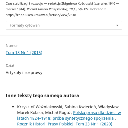
Czas stabilizacji i rozwoju — redakcja Zbigniewa Kościuszki (czerwiec 1940 —
marzec 1944).
Rocznik Historii Prasy Polskiej
,
18
(1), 59–122. Pobrano z
https://rhpp.uken.krakow.pl/article/view/2630
Formaty cytowań
Numer
Tom 18 Nr 1 (2015)
Dział
Artykuły i rozprawy
Inne teksty tego samego autora
Krzysztof Woźniakowski, Sabina Kwiecień, Władysław
Marek Kolasa, Michał Rogoż,
Polska prasa dla dzieci w
latach 1824–1918: próba syntetycznego spojrzenia
,
Rocznik Historii Prasy Polskiej: Tom 23 Nr 1 (2020)