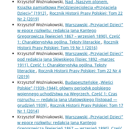
Krzysztof Woźniakowski,
Nad „Naszym plonem.
Książką pamiątkową Pięćdziesięciolecia «Przyjaciela
Dzieci»” (1912)
,
Rocznik Historii Prasy Polskiej: Tom 22
Nr 2 (2019)
Krzysztof Woźniakowski,
Warszawski „Przyjaciel Dzieci”
w epoce rozkwitu: redakcja Jana Kantego
Gregorowicza (kwiecień 1867 – wrzesień 1890). Część
1: Charakterystyka ogólna. Teksty literackie
,
Rocznik
Historii Prasy Polskiej: Tom 19 Nr 1 (2016)
Krzysztof Woźniakowski,
Warszawski „Przyjaciel Dzieci”
pod redakcją Jana Skiwskiego (lipiec 1892 –marzec
1911). Część 1: Charakterystyka ogólna. Teksty
literackie
,
Rocznik Historii Prasy Polskiej: Tom 22 Nr 4
(2019)
Krzysztof Woźniakowski,
Budapeszteńskie „Wieści
Polskie” (1939–1944): główny periodyk polskiego
wojennego uchodźstwa na Węgrzech. Część 1: Czas
rozruchu — redakcja Jana Ulatowskiego (listopad —
grudzień 1939)
,
Rocznik Historii Prasy Polskiej: Tom 17
Nr 1 (2014)
Krzysztof Woźniakowski,
Warszawski „Przyjaciel Dzieci”
w epoce rozkwitu: redakcja Jana Kantego
Gregorowicza (kwiecień 1867 — wrzesień 1890). Część