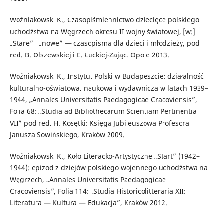
Woźniakowski K., Czasopiśmiennictwo dziecięce polskiego
uchodźstwa na Węgrzech okresu II wojny światowej, [w:]
„Stare” i „nowe” — czasopisma dla dzieci i młodzieży, pod
red. B. Olszewskiej i E. Łuckiej-Zając, Opole 2013.
Woźniakowski K., Instytut Polski w Budapeszcie: działalność
kulturalno-oświatowa, naukowa i wydawnicza w latach 1939–
1944, „Annales Universitatis Paedagogicae Cracoviensis”,
Folia 68: „Studia ad Bibliothecarum Scientiam Pertinentia
VII” pod red. H. Kosętki: Księga Jubileuszowa Profesora
Janusza Sowińskiego, Kraków 2009.
Woźniakowski K., Koło Literacko-Artystyczne „Start” (1942–
1944): epizod z dziejów polskiego wojennego uchodźstwa na
Węgrzech, „Annales Universitatis Paedagogicae
Cracoviensis”, Folia 114: „Studia Historicolitteraria XII:
Literatura — Kultura — Edukacja”, Kraków 2012.