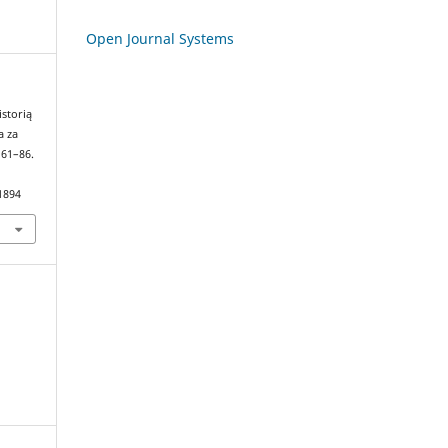
Open Journal Systems
istorią
a za
, 61–86.
1894