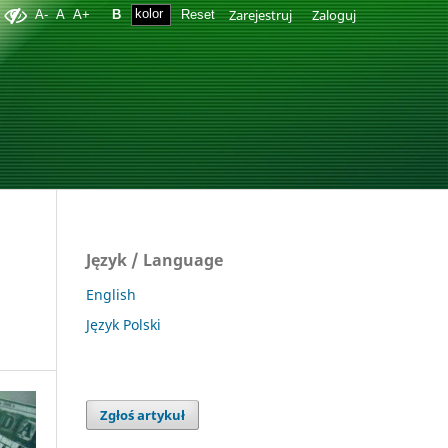
Zarejestruj
Zaloguj
A-
A
A+
B
Reset
Język / Language
English
Język Polski
Zgłoś artykuł