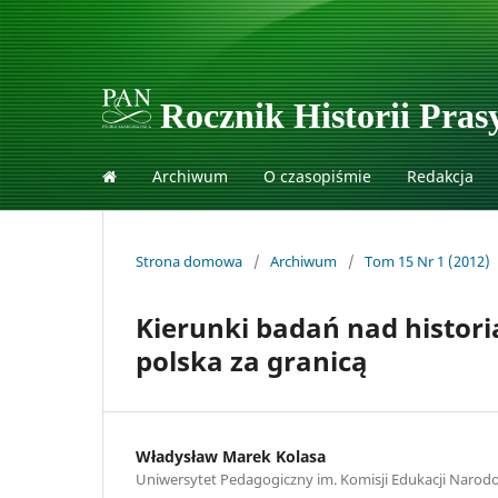
Rocznik Historii Prasy
Archiwum
O czasopiśmie
Redakcja
Strona domowa
/
Archiwum
/
Tom 15 Nr 1 (2012)
Kierunki badań nad historią
polska za granicą
Władysław Marek Kolasa
Uniwersytet Pedagogiczny im. Komisji Edukacji Narod