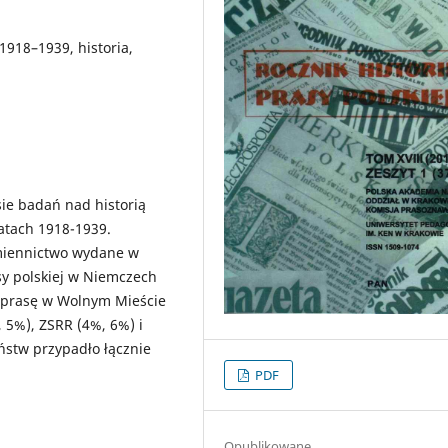
1918–1939, historia,
ie badań nad historią
latach 1918-1939.
śmiennictwo wydane w
sy polskiej w Niemczech
o prasę w Wolnym Mieście
 5%), ZSRR (4%, 6%) i
ństw przypadło łącznie
PDF
Opublikowane