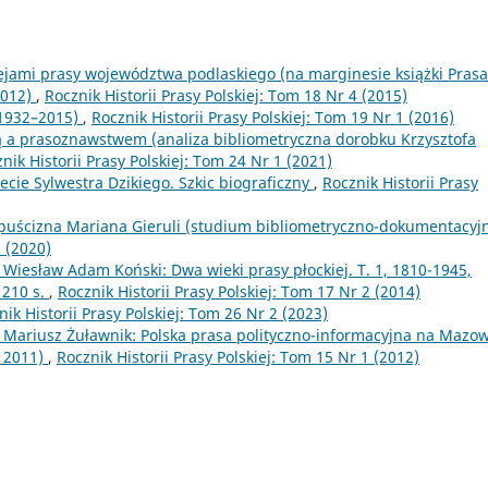
ejami prasy województwa podlaskiego (na marginesie książki Prasa
2012)
,
Rocznik Historii Prasy Polskiej: Tom 18 Nr 4 (2015)
(1932–2015)
,
Rocznik Historii Prasy Polskiej: Tom 19 Nr 1 (2016)
ą a prasoznawstwem (analiza bibliometryczna dorobku Krzysztofa
nik Historii Prasy Polskiej: Tom 24 Nr 1 (2021)
ecie Sylwestra Dzikiego. Szkic biograficzny
,
Rocznik Historii Prasy
uścizna Mariana Gieruli (studium bibliometryczno-dokumentacyj
3 (2020)
: Wiesław Adam Koński: Dwa wieki prasy płockiej. T. 1, 1810-1945,
 210 s.
,
Rocznik Historii Prasy Polskiej: Tom 17 Nr 2 (2014)
nik Historii Prasy Polskiej: Tom 26 Nr 2 (2023)
: Mariusz Żuławnik: Polska prasa polityczno-informacyjna na Mazo
 2011)
,
Rocznik Historii Prasy Polskiej: Tom 15 Nr 1 (2012)