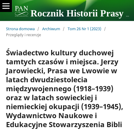
Rocznik Historii Prasy Polskiej
Strona domowa
/
Archiwum
/
Tom 26 Nr 1 (2023)
/
Przeglądy i recenzje
Świadectwo kultury duchowej
tamtych czasów i miejsca. Jerzy
Jarowiecki, Prasa we Lwowie w
latach dwudziestolecia
międzywojennego (1918–1939)
oraz w latach sowieckiej i
niemieckiej okupacji (1939–1945),
Wydawnictwo Naukowe i
Edukacyjne Stowarzyszenia Bibli