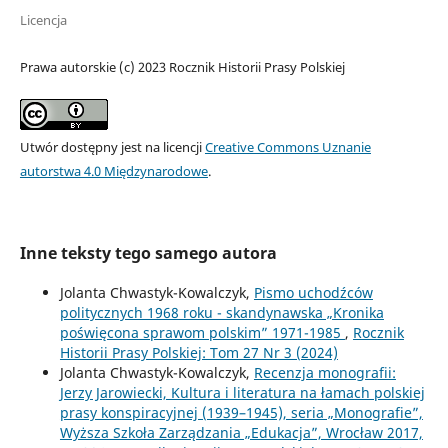
Licencja
Prawa autorskie (c) 2023 Rocznik Historii Prasy Polskiej
Utwór dostępny jest na licencji
Creative Commons Uznanie
autorstwa 4.0 Międzynarodowe
.
Inne teksty tego samego autora
Jolanta Chwastyk-Kowalczyk,
Pismo uchodźców
politycznych 1968 roku - skandynawska „Kronika
poświęcona sprawom polskim” 1971-1985
,
Rocznik
Historii Prasy Polskiej: Tom 27 Nr 3 (2024)
Jolanta Chwastyk-Kowalczyk,
Recenzja monografii:
Jerzy Jarowiecki, Kultura i literatura na łamach polskiej
prasy konspiracyjnej (1939–1945), seria „Monografie”,
Wyższa Szkoła Zarządzania „Edukacja”, Wrocław 2017,