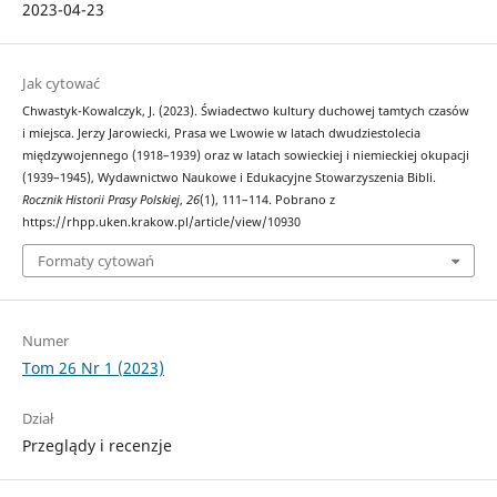
2023-04-23
Jak cytować
Chwastyk-Kowalczyk, J. (2023). Świadectwo kultury duchowej tamtych czasów
i miejsca. Jerzy Jarowiecki, Prasa we Lwowie w latach dwudziestolecia
międzywojennego (1918–1939) oraz w latach sowieckiej i niemieckiej okupacji
(1939–1945), Wydawnictwo Naukowe i Edukacyjne Stowarzyszenia Bibli.
Rocznik Historii Prasy Polskiej
,
26
(1), 111–114. Pobrano z
https://rhpp.uken.krakow.pl/article/view/10930
Formaty cytowań
Numer
Tom 26 Nr 1 (2023)
Dział
Przeglądy i recenzje