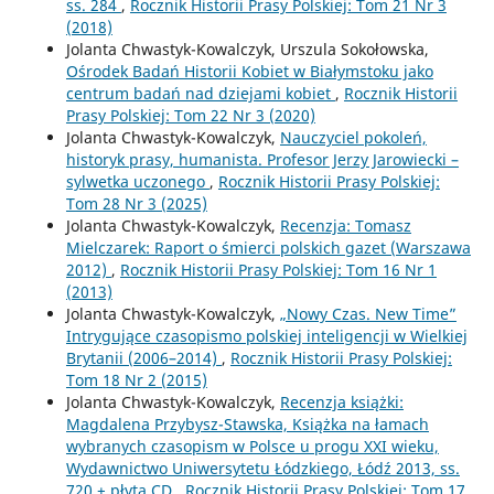
ss. 284
,
Rocznik Historii Prasy Polskiej: Tom 21 Nr 3
(2018)
Jolanta Chwastyk-Kowalczyk, Urszula Sokołowska,
Ośrodek Badań Historii Kobiet w Białymstoku jako
centrum badań nad dziejami kobiet
,
Rocznik Historii
Prasy Polskiej: Tom 22 Nr 3 (2020)
Jolanta Chwastyk-Kowalczyk,
Nauczyciel pokoleń,
historyk prasy, humanista. Profesor Jerzy Jarowiecki –
sylwetka uczonego
,
Rocznik Historii Prasy Polskiej:
Tom 28 Nr 3 (2025)
Jolanta Chwastyk-Kowalczyk,
Recenzja: Tomasz
Mielczarek: Raport o śmierci polskich gazet (Warszawa
2012)
,
Rocznik Historii Prasy Polskiej: Tom 16 Nr 1
(2013)
Jolanta Chwastyk-Kowalczyk,
„Nowy Czas. New Time”
Intrygujące czasopismo polskiej inteligencji w Wielkiej
Brytanii (2006–2014)
,
Rocznik Historii Prasy Polskiej:
Tom 18 Nr 2 (2015)
Jolanta Chwastyk-Kowalczyk,
Recenzja książki:
Magdalena Przybysz-Stawska, Książka na łamach
wybranych czasopism w Polsce u progu XXI wieku,
Wydawnictwo Uniwersytetu Łódzkiego, Łódź 2013, ss.
720 + płyta CD
,
Rocznik Historii Prasy Polskiej: Tom 17