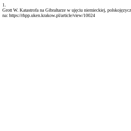
1.
Grott W. Katastrofa na Gibraltarze w ujęciu niemieckiej, polskojęz
na: https://rhpp.uken.krakow.pl/article/view/10024