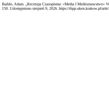
Bańdo, Adam. „Recenzja Czasopisma: «Media I Medioznawstwo» Vo
150. Udostępniono sierpień 9, 2026. https://rhpp.uken.krakow.pl/arti