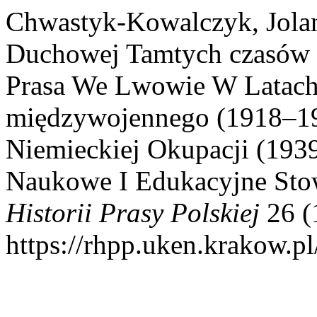
Chwastyk-Kowalczyk, Jolan
Duchowej Tamtych czasów I 
Prasa We Lwowie W Latach
międzywojennego (1918–19
Niemieckiej Okupacji (19
Naukowe I Edukacyjne Stow
Historii Prasy Polskiej
26 (
https://rhpp.uken.krakow.pl