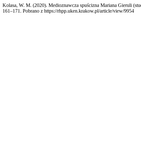
Kolasa, W. M. (2020). Medioznawcza spuścizna Mariana Gieruli (st
161–171. Pobrano z https://rhpp.uken.krakow.pl/article/view/9954