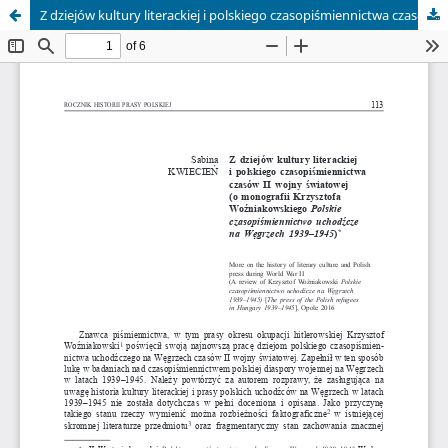
Z dziejów kultury literackiej i polskiego czasopiśmiennictwa czasów II wojny światowej (o monografii Krzysztofa Woźniakowskiego Polskie czasopiśmiennictwo uchodźcze na Węgrzech 1939–1945).